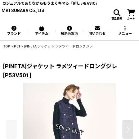
カジュアルでありながらもうまくキマる「新しいBASIC」
MATSUBARA Co.,Ltd.
商品検索
カート
ブランド
アイテム
展示会案内
問い合わせ
メニュー
TOP
>
P01
>
[PINETA]ジャケット ラメツィードロングジレ
[PINETA]ジャケット ラメツィードロングジレ
[
P53V501
]