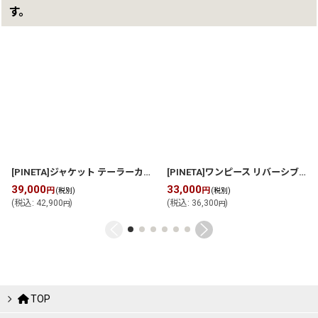
す。
[PINETA]ジャケット テーラーカラー7分袖 ジャケット
[
P2611J306
]
[PINETA]ワンピース リバーシブル対応ワンピース
39,000
33,000
円
円
(税別)
(税別)
(
税込
:
42,900
)
(
税込
:
36,300
)
円
円
TOP