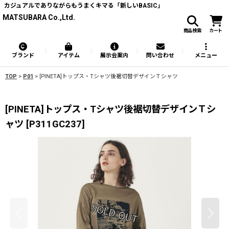
カジュアルでありながらもうまくキマる「新しいBASIC」
MATSUBARA Co.,Ltd.
商品検索
カート
ブランド
アイテム
展示会案内
問い合わせ
メニュー
TOP
>
P01
>
[PINETA]トップス・Tシャツ後裾切替デザインＴシャツ
[PINETA]トップス・Tシャツ後裾切替デザインＴシ
ャツ
[
P311GC237
]