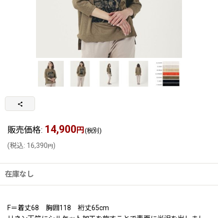
14,900
販売価格
:
円
(税別)
(
税込
:
16,390
)
円
在庫なし
F＝着丈68 胸囲118 裄丈65cm