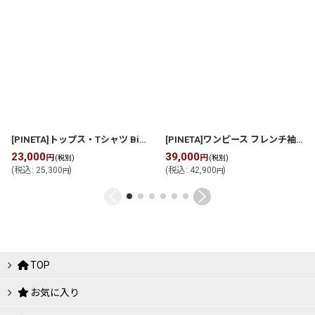
[PINETA]トップス・Tシャツ Bigプルオーバー
[
P269F066
]
[PINETA]ワンピース フレンチ袖 裾フレア ワンピース
23,000
39,000
円
円
(税別)
(税別)
(
税込
:
25,300
)
(
税込
:
42,900
)
円
円
TOP
お気に入り