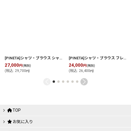
[PINETA]シャツ・ブラウス シャツブラウス
[
P269B009
]
[PINETA]シャツ・ブラウス フレンチスリーブ ブラウス
27,000
24,000
円
円
(税別)
(税別)
(
税込
:
29,700
)
(
税込
:
26,400
)
円
円
TOP
お気に入り