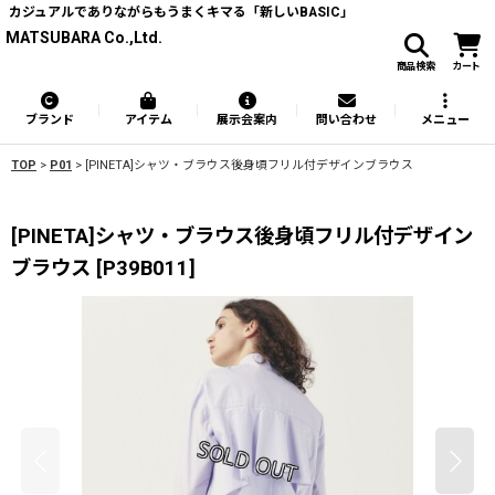
カジュアルでありながらもうまくキマる「新しいBASIC」
MATSUBARA Co.,Ltd.
商品検索
カート
ブランド
アイテム
展示会案内
問い合わせ
メニュー
TOP
>
P01
>
[PINETA]シャツ・ブラウス後身頃フリル付デザインブラウス
[PINETA]シャツ・ブラウス後身頃フリル付デザイン
ブラウス
[
P39B011
]