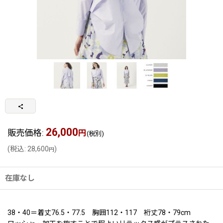
26,000
販売価格
:
円
(税別)
(
税込
:
28,600
)
円
在庫なし
38・40＝着丈76.5・77.5 胸囲112・117 裄丈78・79cm