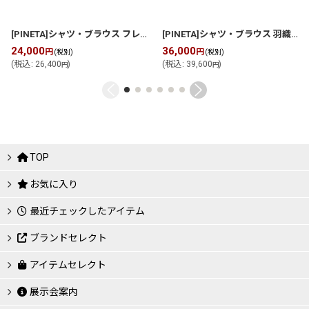
[PINETA]シャツ・ブラウス フレンチスリーブ ブラウス
[
P2611B349
]
[PINETA]シャツ・ブラウス 羽織型ジャケット風 ブラウス
24,000
36,000
円
円
(税別)
(税別)
(
税込
:
26,400
)
(
税込
:
39,600
)
円
円
TOP
お気に入り
最近チェックしたアイテム
ブランドセレクト
アイテムセレクト
展示会案内