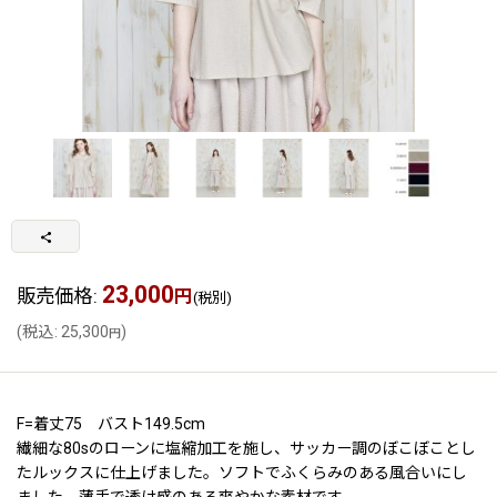
23,000
販売価格
:
円
(税別)
(
税込
:
25,300
)
円
F=着丈75 バスト149.5cm
繊細な80sのローンに塩縮加工を施し、サッカー調のぼこぼことし
たルックスに仕上げました。ソフトでふくらみのある風合いにし