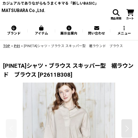
カジュアルでありながらもうまくキマる「新しいBASIC」
MATSUBARA Co.,Ltd.
商品検索
カート
ブランド
アイテム
展示会案内
問い合わせ
メニュー
TOP
>
P01
>
[PINETA]シャツ・ブラウス スキッパー型 裾ラウンド ブラウス
[PINETA]シャツ・ブラウス スキッパー型 裾ラウン
ド ブラウス
[
P2611B308
]