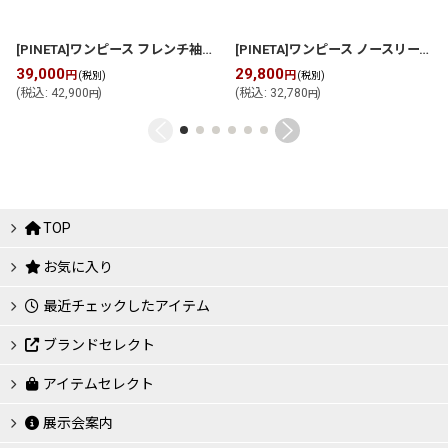
[PINETA]ワンピース フレンチ袖 裾フレア ワンピース
[
P2611O320
]
[PINETA]ワンピース ノースリーブワンピース
39,000
29,800
円
円
(税別)
(税別)
(
税込
:
42,900
)
(
税込
:
32,780
)
円
円
TOP
お気に入り
最近チェックしたアイテム
ブランドセレクト
アイテムセレクト
展示会案内