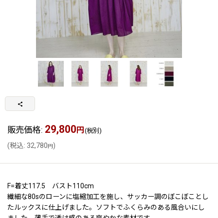
29,800
販売価格
:
円
(税別)
(
税込
:
32,780
)
円
F=着丈117.5 バスト110cm
繊細な80sのローンに塩縮加工を施し、サッカー調のぼこぼことし
たルックスに仕上げました。ソフトでふくらみのある風合いにし