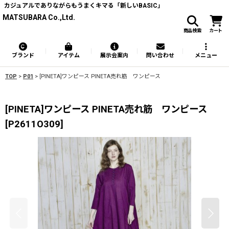
カジュアルでありながらもうまくキマる「新しいBASIC」
MATSUBARA Co.,Ltd.
商品検索
カート
ブランド
アイテム
展示会案内
問い合わせ
メニュー
TOP
>
P01
>
[PINETA]ワンピース PINETA売れ筋 ワンピース
[PINETA]ワンピース PINETA売れ筋 ワンピース
[
P2611O309
]