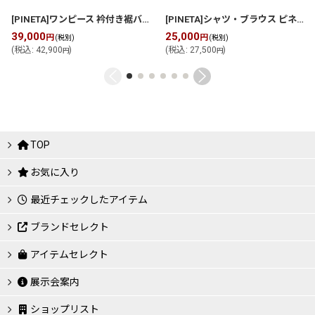
[PINETA]ワンピース 衿付き裾バルーン型 ワンピース
[
P2611O302
]
[PINETA]シャツ・ブラウス ピネタ売れ筋 袖・裾フレア ブラウス
39,000
25,000
円
円
(税別)
(税別)
(
税込
:
42,900
)
(
税込
:
27,500
)
円
円
TOP
お気に入り
最近チェックしたアイテム
ブランドセレクト
アイテムセレクト
展示会案内
ショップリスト