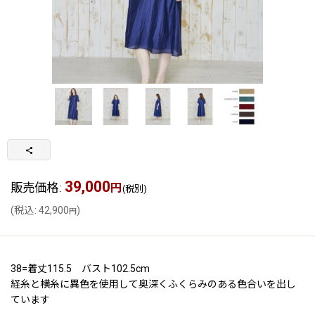
39,000
販売価格
:
円
(税別)
(
税込
:
42,900
)
円
38=着丈115.5 バスト102.5cm
経糸と横糸に異色を使用して奥深くふくらみのある色合いを出し
ています