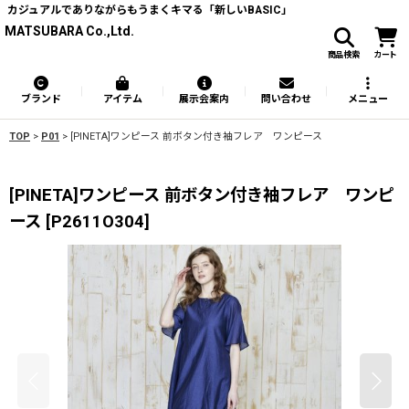
カジュアルでありながらもうまくキマる「新しいBASIC」
MATSUBARA Co.,Ltd.
商品検索
カート
ブランド
アイテム
展示会案内
問い合わせ
メニュー
TOP
>
P01
>
[PINETA]ワンピース 前ボタン付き袖フレア ワンピース
[PINETA]ワンピース 前ボタン付き袖フレア ワンピ
ース
[
P2611O304
]