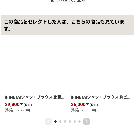
この商品をセレクトした人は、こちらの商品も見ていま
す。
[PINETA]シャツ・ブラウス 比翼仕立ての裾ポイント ブラウス
[
P2611B3
[PINETA]シャツ・ブラウス 胸ピンタック ウエスト切替ギャザー ブラウス
29,800
26,000
円
円
(税別)
(税別)
(
税込
:
32,780
)
(
税込
:
28,600
)
円
円