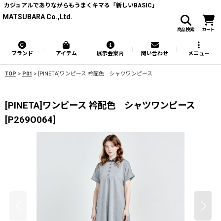
カジュアルでありながらもうまくキマる「新しいBASIC」
MATSUBARA Co.,Ltd.
商品検索
カート
ブランド
アイテム
展示会案内
問い合わせ
メニュー
TOP
>
P01
>
[PINETA]ワンピース 衿配色 シャツワンピース
[PINETA]ワンピース 衿配色 シャツワンピース
[
P269O064
]