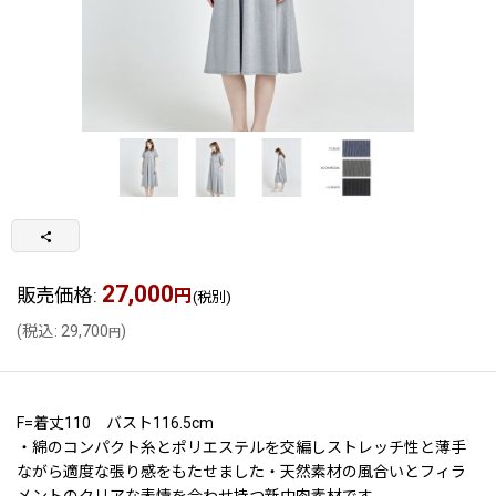
27,000
販売価格
:
円
(税別)
(
税込
:
29,700
)
円
F=着丈110 バスト116.5cm
・綿のコンパクト糸とポリエステルを交編しストレッチ性と薄手
ながら適度な張り感をもたせました・天然素材の風合いとフィラ