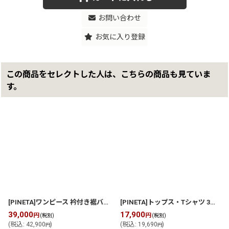
お問い合わせ
お気に入り登録
この商品をセレクトした人は、こちらの商品も見ていま
す。
[PINETA]ワンピース 衿付き裾バルーン型 ワンピース
[
P2611O302
]
[PINETA]トップス・Tシャツ 3素材配色カットソー
39,000
17,900
円
円
(税別)
(税別)
(
税込
:
42,900
)
(
税込
:
19,690
)
円
円