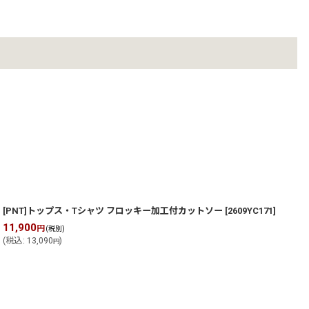
P2611C335
[PNT]トップス・Tシャツ フロッキー加工付カットソー
]
[
2609YC171
]
11,900
1
円
(税別)
(
税込
:
13,090
)
(
円