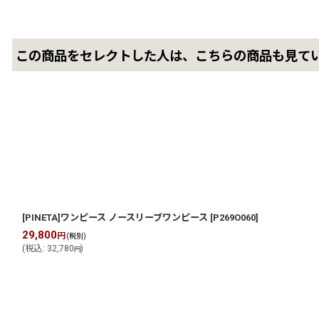
この商品をセレクトした人は、こちらの商品も見て
[PINETA]ワンピース ノースリーブワンピース
[
P269O060
]
29,800
円
(税別)
(
税込
:
32,780
)
円