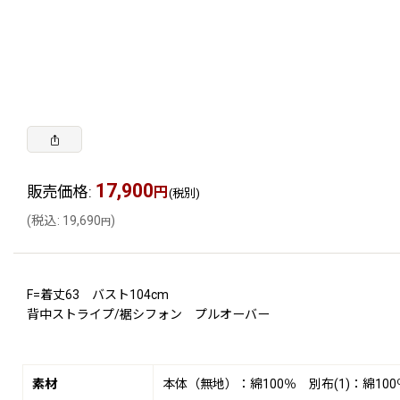
17,900
販売価格
:
円
(税別)
(
税込
:
19,690
)
円
F=着丈63 バスト104cm
背中ストライプ/裾シフォン プルオーバー
素材
本体（無地）：綿100％ 別布(1)：綿100