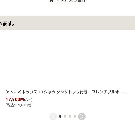
います。
[PINETA]トップス・Tシャツ タンクトップ付き フレンチプルオーバー
[
17,900
円
(税別)
(
税込
:
19,690
)
円