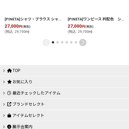
[PINETA]シャツ・ブラウス シャツブラウス
[
P269B009
]
[PINETA]ワンピース 衿配色 シャツワンピース
27,000
27,000
円
円
(税別)
(税別)
(
税込
:
29,700
)
(
税込
:
29,700
)
円
円
TOP
お気に入り
最近チェックしたアイテム
ブランドセレクト
アイテムセレクト
展示会案内