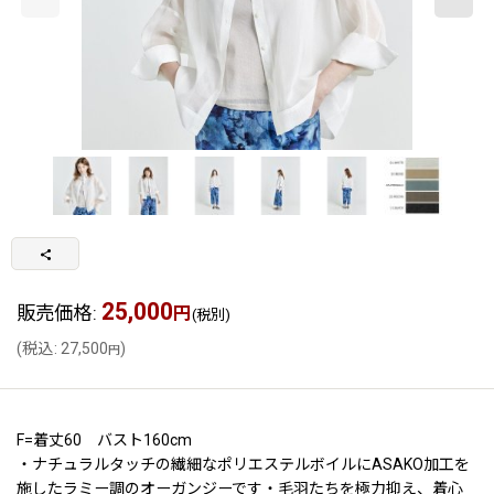
25,000
販売価格
:
円
(税別)
(
税込
:
27,500
)
円
F=着丈60 バスト160cm
・ナチュラルタッチの繊細なポリエステルボイルにASAKO加工を
施したラミー調のオーガンジーです・毛羽たちを極力抑え、着心