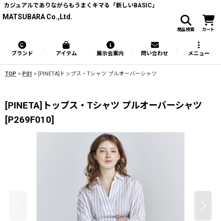
カジュアルでありながらもうまくキマる「新しいBASIC」
MATSUBARA Co.,Ltd.
商品検索
カート
ブランド
アイテム
展示会案内
問い合わせ
メニュー
TOP
>
P01
>
[PINETA]トップス・Tシャツ プルオーバーシャツ
[PINETA]トップス・Tシャツ プルオーバーシャツ
[
P269F010
]