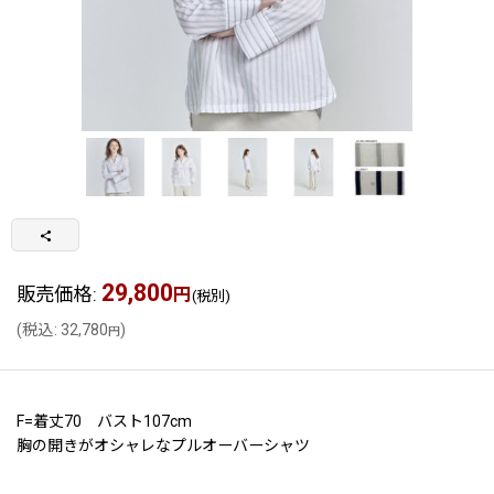
29,800
販売価格
:
円
(税別)
(
税込
:
32,780
)
円
F=着丈70 バスト107cm
胸の開きがオシャレなプルオーバーシャツ