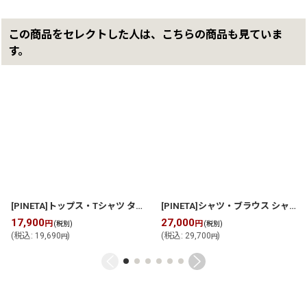
この商品をセレクトした人は、こちらの商品も見ていま
す。
[PINETA]トップス・Tシャツ タンクトップ付き フレンチプルオーバー
[PINETA]シャツ・ブラウス シャツブラウス
[
P
17,900
27,000
円
円
(税別)
(税別)
(
税込
:
19,690
)
(
税込
:
29,700
)
円
円