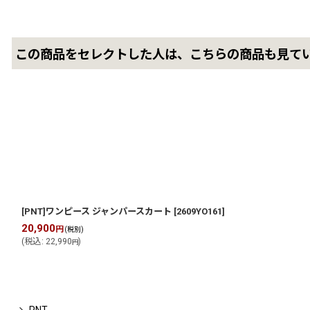
この商品をセレクトした人は、こちらの商品も見て
[PNT]ワンピース ジャンパースカート
[
2609YO161
]
20,900
円
(税別)
(
税込
:
22,990
)
円