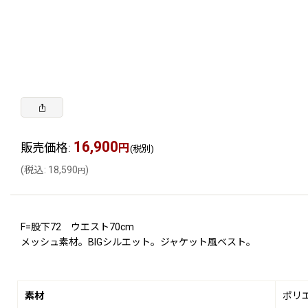
16,900
販売価格
:
円
(税別)
(
税込
:
18,590
)
円
F=股下72 ウエスト70cm
メッシュ素材。BIGシルエット。ジャケット風ベスト。
素材
ポリ