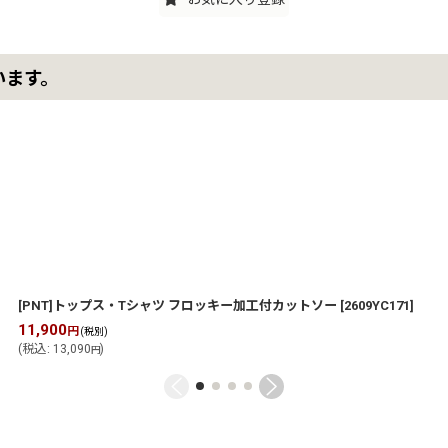
います。
[PNT]トップス・Tシャツ フロッキー加工付カットソー
[
2609YC171
]
11,900
円
(税別)
(
税込
:
13,090
)
円