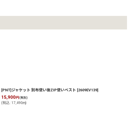
[PNT]ジャケット 別布使い後ZIP使いベスト
[
2609EV139
]
15,900
1
円
(税別)
(
税込
:
17,490
)
(
円