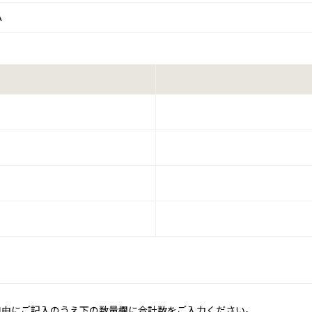
A
自由にご記入のうえ下の数量欄に合計数をご入力ください。