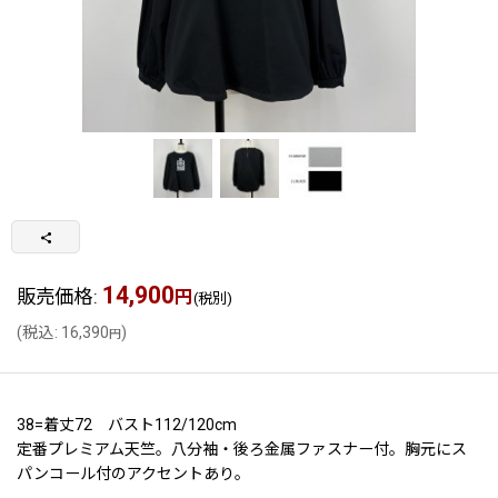
14,900
販売価格
:
円
(税別)
(
税込
:
16,390
)
円
38=着丈72 バスト112/120cm
定番プレミアム天竺。八分袖・後ろ金属ファスナー付。胸元にス
パンコール付のアクセントあり。