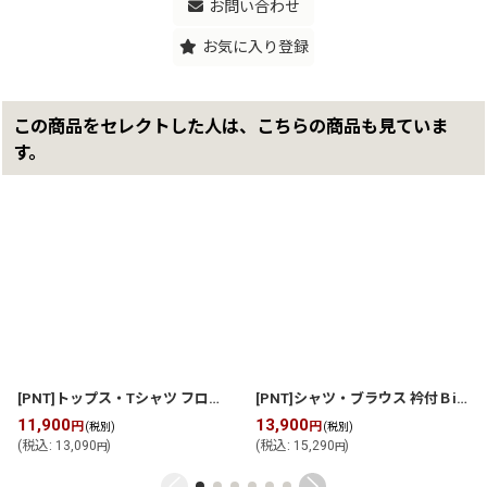
お問い合わせ
お気に入り登録
この商品をセレクトした人は、こちらの商品も見ていま
す。
[PNT]トップス・Tシャツ フロッキー加工付カットソー
[
2609YC171
]
[PNT]シャツ・ブラウス 衿付Ｂigシルエットブラウス
11,900
13,900
円
円
(税別)
(税別)
(
税込
:
13,090
)
(
税込
:
15,290
)
円
円