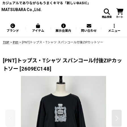
カジュアルでありながらもうまくキマる「新しいBASIC」
MATSUBARA Co.,Ltd.
商品検索
カート
ブランド
アイテム
展示会案内
問い合わせ
メニュー
TOP
>
P01
>
[PNT]トップス・Tシャツ スパンコール付後ZIPカットソー
[PNT]トップス・Tシャツ スパンコール付後ZIPカッ
トソー
[
2609EC148
]