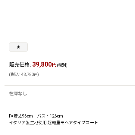
39,800
販売価格
:
円
(税別)
(
税込
:
43,780
)
円
在庫なし
F=着丈96cm バスト126cm
イタリア製生地使用 超軽量モヘアタイプコート