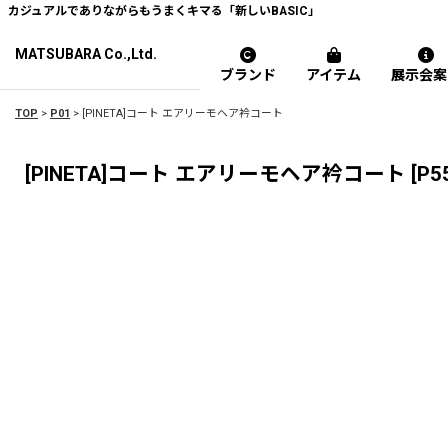
カジュアルでありながらもうまくキマる「新しいBASIC」
MATSUBARA Co.,Ltd.
ブランド
アイテム
展示会案
TOP
>
P01
>
[PINETA]コート エアリーモヘア衿コート
[PINETA]コート エアリーモヘア衿コート
[
P5