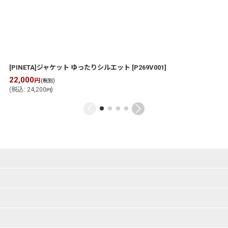
[PINETA]ジャケット ゆったりシルエット
[
P269V001
]
22,000
円
(税別)
(
税込
:
24,200
)
円