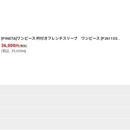
[PINETA]ワンピース 衿付きフレンチスリーブ ワンピース
[
P2611O307
]
36,000
2
円
(税別)
(
税込
:
39,600
)
(
円