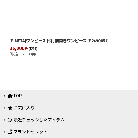
[PINETA]ワンピース 衿付前開きワンピース
[
P269O051
]
36,000
円
(税別)
(
税込
:
39,600
)
円
TOP
お気に入り
最近チェックしたアイテム
ブランドセレクト