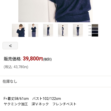
39,800
販売価格
:
円
(税別)
(
税込
:
43,780
)
円
在庫なし
F=着丈58/61cm バスト102/122cm
ヤクミンク加工 深Ｖネック フレンチベスト