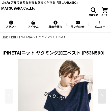
カジュアルでありながらもうまくキマる「新しいBASIC」
MATSUBARA Co.,Ltd.
商品検索
カート
ブランド
アイテム
展示会案内
問い合わせ
メニュー
TOP
>
P01
>
[PINETA]ニット ヤクミンク加工ベスト
[PINETA]ニット ヤクミンク加工ベスト
[
P53N590
]