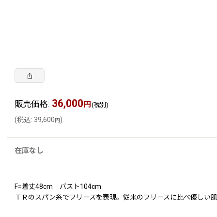
36,000
販売価格
:
円
(税別)
(
税込
:
39,600
)
円
在庫なし
F=着丈48cm バスト104cm
ＴＲのスパン糸でフリースを表現。従来のフリースに比べ優しい