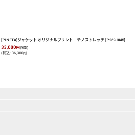
[PINETA]ジャケット オリジナルプリント チノストレッチ
[
P269J045
]
33,000
3
円
(税別)
(
税込
:
36,300
)
(
円