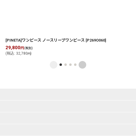
[PINETA]ワンピース ノースリーブワンピース
[
P269O060
]
29,800
円
(税別)
(
税込
:
32,780
)
円